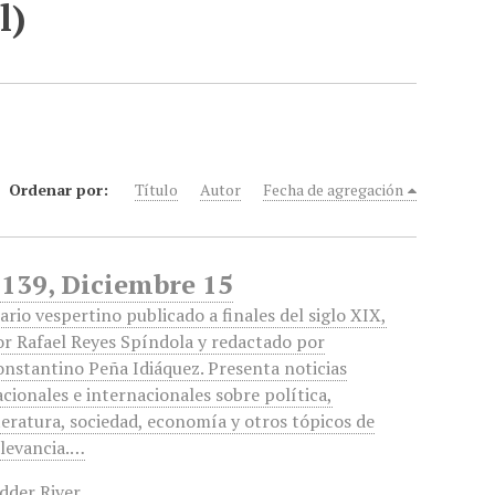
l)
Ordenar por:
Título
Autor
Fecha de agregación
1139, Diciembre 15
ario vespertino publicado a finales del siglo XIX,
or Rafael Reyes Spíndola y redactado por
onstantino Peña Idiáquez. Presenta noticias
cionales e internacionales sobre política,
teratura, sociedad, economía y otros tópicos de
elevancia.…
dder River