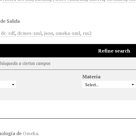
de Salida
,
dc-rdf
,
dcmes-xml
,
json
,
omeka-xml
,
rss2
Refine search
 búsqueda a ciertos campos
Materia
nología de
Omeka
.