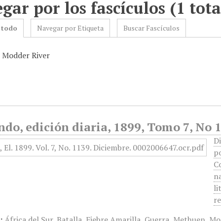
gar por los fascículos (1 tota
 todo
Navegar por Etiqueta
Buscar Fascículos
: Modder River
do, edición diaria, 1899, Tomo 7, No 
Di
p
C
na
li
r
:
África del Sur
,
Batalla
,
Fiebre Amarilla
,
Guerra
,
Methuen
,
Mo