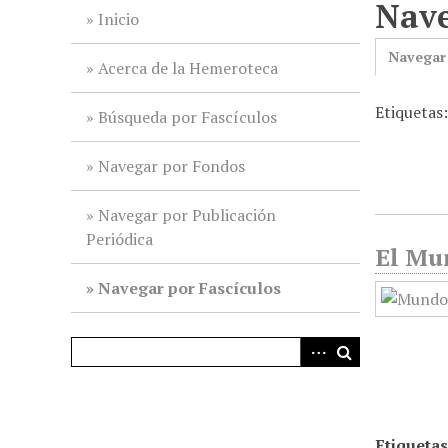
Nave
i
Inicio
n
Navegar
c
Acerca de la Hemeroteca
i
Etiquetas
p
Búsqueda por Fascículos
a
l
Navegar por Fondos
Navegar por Publicación
Periódica
El Mun
Navegar por Fascículos
Etiquetas