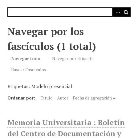
i
n
c
i
Navegar por los
p
a
fascículos (1 total)
l
Navegar todo
Navegar por Etiqueta
Buscar Fascículos
Etiquetas: Modelo presencial
Ordenar por:
Título
Autor
Fecha de agregación
Memoria Universitaria : Boletín
del Centro de Documentación y