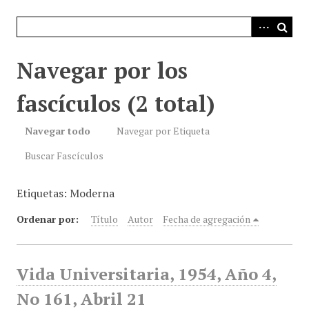
i
n
c
i
Navegar por los
p
a
fascículos (2 total)
l
Navegar todo
Navegar por Etiqueta
Buscar Fascículos
Etiquetas: Moderna
Ordenar por:
Título
Autor
Fecha de agregación
Vida Universitaria, 1954, Año 4,
No 161, Abril 21