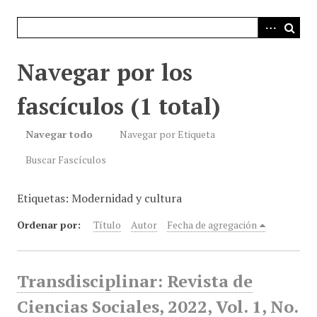
i
n
c
i
Navegar por los
p
a
fascículos (1 total)
l
Navegar todo
Navegar por Etiqueta
Buscar Fascículos
Etiquetas: Modernidad y cultura
Ordenar por:
Título
Autor
Fecha de agregación
Transdisciplinar: Revista de
Ciencias Sociales, 2022, Vol. 1, No.