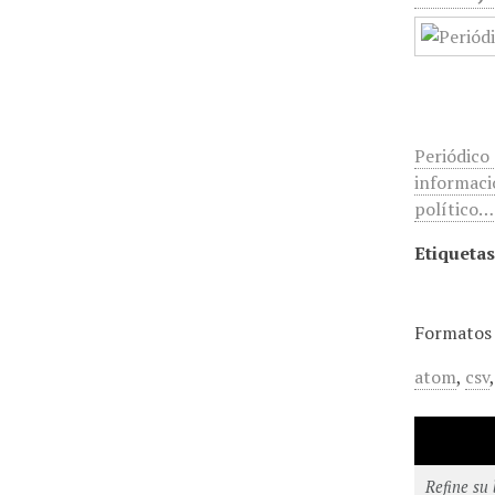
Periódico
informació
político…
Etiquetas
Formatos 
atom
,
csv
Refine su