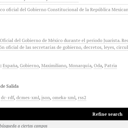
 Oficial del Gobierno de México durante el periodo Juarista. R
n oficial de las secretarías de gobierno, decretos, leyes, circul
:
España
,
Gobierno
,
Maximiliano
,
Monarquía
,
Oda
,
Patria
de Salida
,
dc-rdf
,
dcmes-xml
,
json
,
omeka-xml
,
rss2
Refine search
 búsqueda a ciertos campos