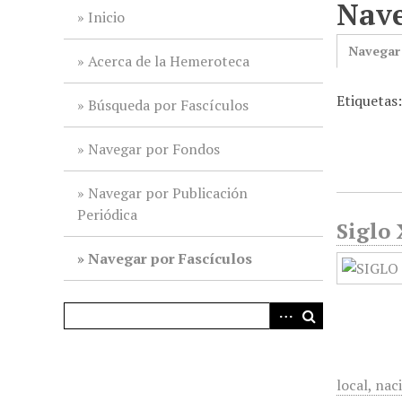
Nave
i
Inicio
n
Navegar
c
Acerca de la Hemeroteca
i
Etiquetas
p
Búsqueda por Fascículos
a
l
Navegar por Fondos
Navegar por Publicación
Periódica
Siglo 
Navegar por Fascículos
local, nac