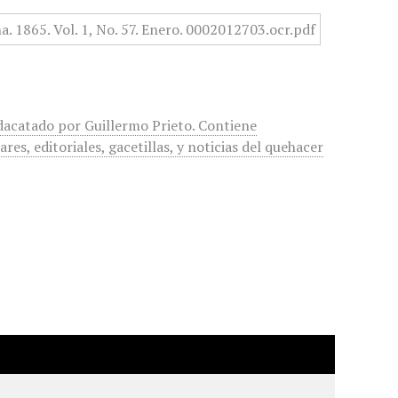
edacatado por Guillermo Prieto. Contiene
ares, editoriales, gacetillas, y noticias del quehacer