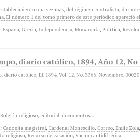
 establecimiento una vez más, del régimen centralista, durant
a. El número 1 del tomo primero de este periódico apareció el 
:
España
,
Grecia
,
Independencia
,
Monarquía
,
Política
,
Revolu
mpo, diario católico, 1894, Año 12, N
 Boletín religioso, editorial, documentos…
:
Canonjía magistral
,
Cardenal Monescillo
,
Correo
,
Emile Zola
o religioso
,
Recurso de casación
,
Vacuna antidiftérica