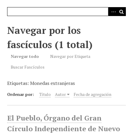
i
n
c
i
Navegar por los
p
a
fascículos (1 total)
l
Navegar todo
Navegar por Etiqueta
Buscar Fascículos
Etiquetas: Monedas extranjeras
Ordenar por:
Título
Autor
Fecha de agregación
El Pueblo, Órgano del Gran
Círculo Independiente de Nuevo