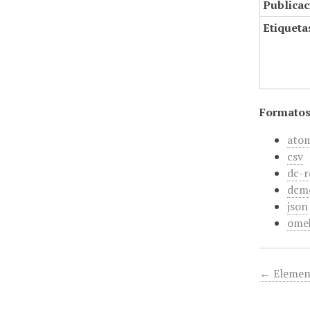
Publicac
Etiqueta
Formatos
ato
csv
dc-r
dcm
json
ome
← Elemen