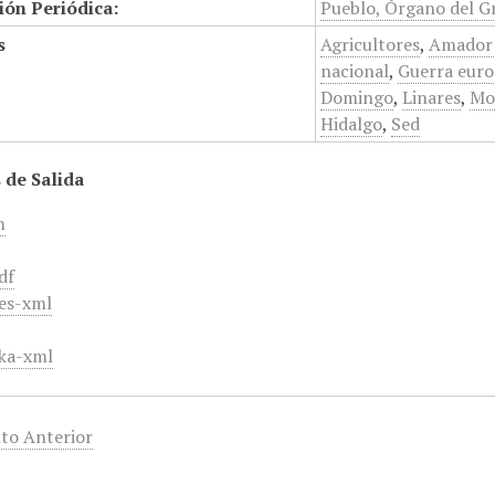
ión Periódica:
Pueblo, Órgano del G
s
Agricultores
,
Amador
nacional
,
Guerra eur
Domingo
,
Linares
,
Mo
Hidalgo
,
Sed
 de Salida
m
df
es-xml
ka-xml
to Anterior