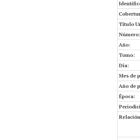
Identifi
Cobertur
Título U
Número
Año:
Tomo:
Día:
Mes de p
Año de p
Época:
Periodic
Relació