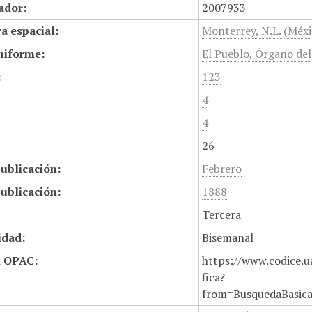
cador:
2007933
a espacial:
Monterrey, N.L. (Méxi
niforme:
El Pueblo, Órgano de
:
123
4
4
26
ublicación:
Febrero
ublicación:
1888
Tercera
idad:
Bisemanal
n OPAC:
https://www.codice.u
fica?
from=BusquedaBasic