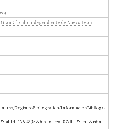
co)
l Gran Círculo Independiente de Nuevo León
anl.mx/RegistroBibliografico/InformacionBibliogra
a&bibId=1752895&biblioteca=0&fb=&fm=&isbn=