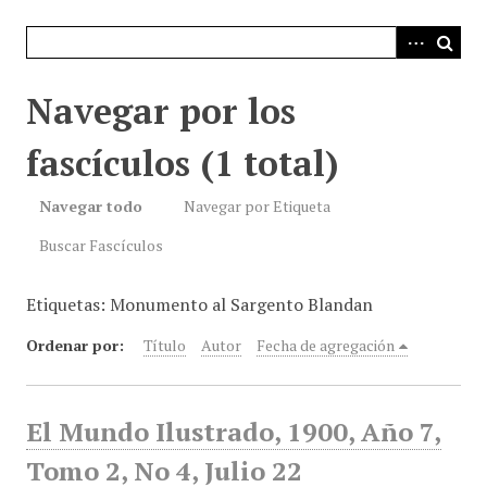
i
n
c
i
Navegar por los
p
a
fascículos (1 total)
l
Navegar todo
Navegar por Etiqueta
Buscar Fascículos
Etiquetas: Monumento al Sargento Blandan
Ordenar por:
Título
Autor
Fecha de agregación
El Mundo Ilustrado, 1900, Año 7,
Tomo 2, No 4, Julio 22