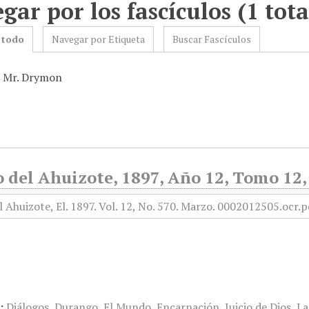
gar por los fascículos (1 tota
 todo
Navegar por Etiqueta
Buscar Fascículos
: Mr. Drymon
o del Ahuizote, 1897, Año 12, Tomo 12
:
Diálogos
,
Durango
,
El Mundo
,
Encarnación
,
Juicio de Dios
,
La