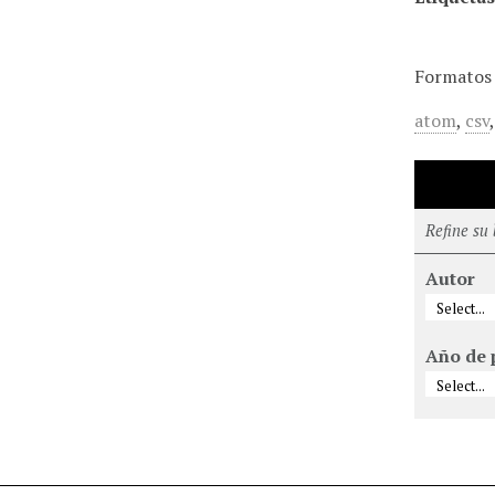
Formatos 
atom
,
csv
Refine su
Autor
Año de 