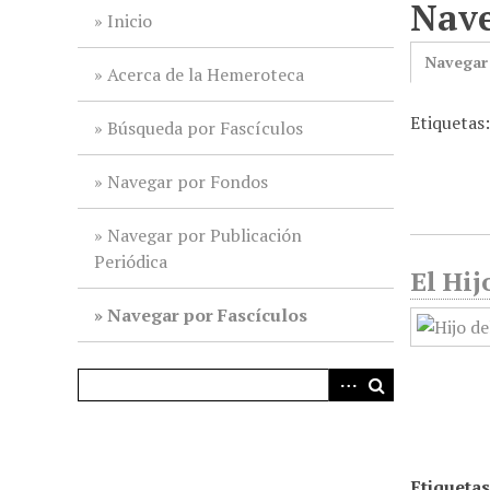
Nave
i
Inicio
n
Navegar
c
Acerca de la Hemeroteca
i
Etiquetas
p
Búsqueda por Fascículos
a
l
Navegar por Fondos
Navegar por Publicación
Periódica
El Hij
Navegar por Fascículos
Etiquetas