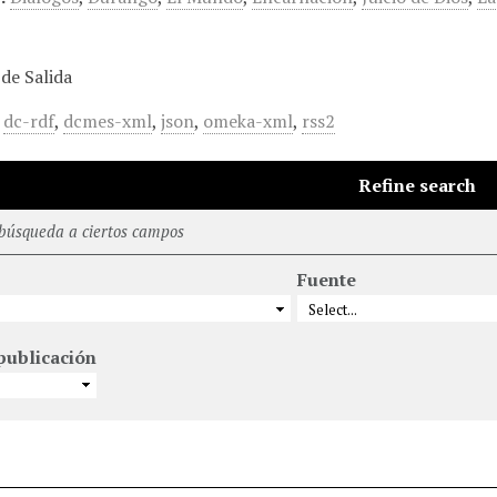
de Salida
,
dc-rdf
,
dcmes-xml
,
json
,
omeka-xml
,
rss2
Refine search
 búsqueda a ciertos campos
Fuente
publicación