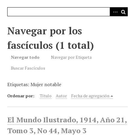
i
n
c
i
Navegar por los
p
a
fascículos (1 total)
l
Navegar todo
Navegar por Etiqueta
Buscar Fascículos
Etiquetas: Mujer notable
Ordenar por:
Título
Autor
Fecha de agregación
El Mundo Ilustrado, 1914, Año 21,
Tomo 3, No 44, Mayo 3