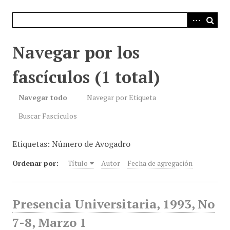
i
n
c
i
Navegar por los
p
a
fascículos (1 total)
l
Navegar todo
Navegar por Etiqueta
Buscar Fascículos
Etiquetas: Número de Avogadro
Ordenar por:
Título
Autor
Fecha de agregación
Presencia Universitaria, 1993, No
7-8, Marzo 1