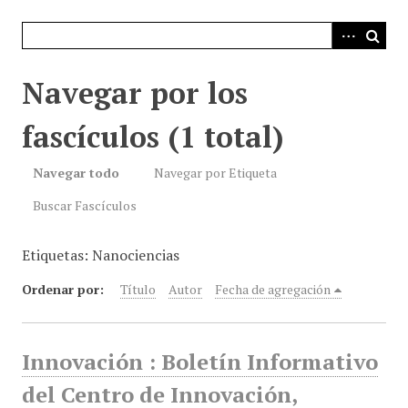
i
n
c
i
Navegar por los
p
a
fascículos (1 total)
l
Navegar todo
Navegar por Etiqueta
Buscar Fascículos
Etiquetas: Nanociencias
Ordenar por:
Título
Autor
Fecha de agregación
Innovación : Boletín Informativo
del Centro de Innovación,