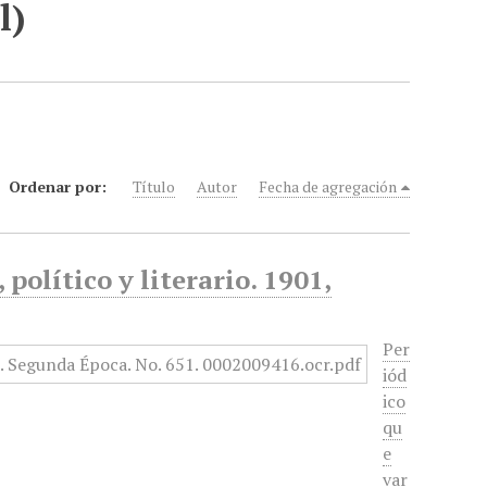
l)
Ordenar por:
Título
Autor
Fecha de agregación
político y literario. 1901,
Per
iód
ico
qu
e
var