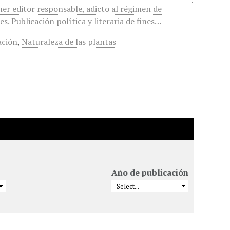
mer editor responsable, adicto al régimen de
. Publicación política y literaria de fines…
ación
,
Naturaleza de las plantas
Año de publicación