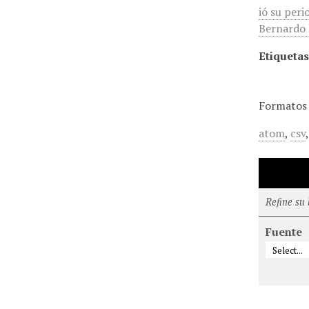
ió su peri
Bernardo R
Etiquetas
Formatos 
atom
,
csv
Refine su
Fuente