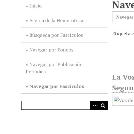
Nave
i
Inicio
n
Navegar
c
Acerca de la Hemeroteca
i
Etiquetas:
p
Búsqueda por Fascículos
a
l
Navegar por Fondos
Navegar por Publicación
Periódica
La Voz
Navegar por Fascículos
Segun