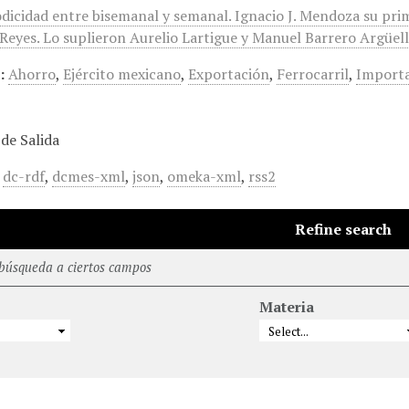
odicidad entre bisemanal y semanal. Ignacio J. Mendoza su pri
eyes. Lo suplieron Aurelio Lartigue y Manuel Barrero Argüelles
:
Ahorro
,
Ejército mexicano
,
Exportación
,
Ferrocarril
,
Import
de Salida
,
dc-rdf
,
dcmes-xml
,
json
,
omeka-xml
,
rss2
Refine search
 búsqueda a ciertos campos
Materia