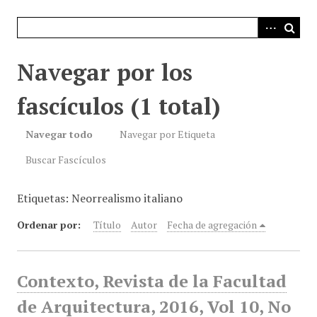
i
n
c
i
Navegar por los
p
a
fascículos (1 total)
l
Navegar todo
Navegar por Etiqueta
Buscar Fascículos
Etiquetas: Neorrealismo italiano
Ordenar por:
Título
Autor
Fecha de agregación
Contexto, Revista de la Facultad
de Arquitectura, 2016, Vol 10, No