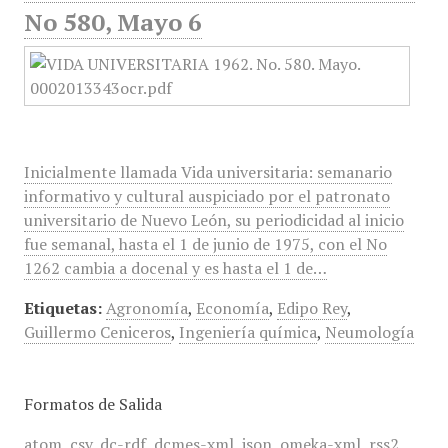
No 580, Mayo 6
Inicialmente llamada Vida universitaria: semanario
informativo y cultural auspiciado por el patronato
universitario de Nuevo León, su periodicidad al inicio
fue semanal, hasta el 1 de junio de 1975, con el No
1262 cambia a docenal y es hasta el 1 de…
Etiquetas:
Agronomía
,
Economía
,
Edipo Rey
,
Guillermo Ceniceros
,
Ingeniería química
,
Neumología
Formatos de Salida
atom
,
csv
,
dc-rdf
,
dcmes-xml
,
json
,
omeka-xml
,
rss2