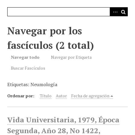
i
n
c
i
Navegar por los
p
a
fascículos (2 total)
l
Navegar todo
Navegar por Etiqueta
Buscar Fascículos
Etiquetas: Neumología
Ordenar por:
Título
Autor
Fecha de agregación
Vida Universitaria, 1979, Época
Segunda, Año 28, No 1422,