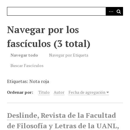
i
n
c
i
Navegar por los
p
a
fascículos (3 total)
l
Navegar todo
Navegar por Etiqueta
Buscar Fascículos
Etiquetas: Nota roja
Ordenar por:
Título
Autor
Fecha de agregación
Deslinde, Revista de la Facultad
de Filosofía y Letras de la UANL,