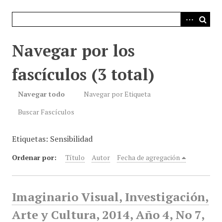
i
n
c
i
Navegar por los
p
a
fascículos (3 total)
l
Navegar todo
Navegar por Etiqueta
Buscar Fascículos
Etiquetas: Sensibilidad
Ordenar por:
Título
Autor
Fecha de agregación
Imaginario Visual, Investigación,
Arte y Cultura, 2014, Año 4, No 7,