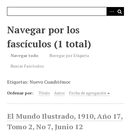
i
n
c
i
Navegar por los
p
a
fascículos (1 total)
l
Navegar todo
Navegar por Etiqueta
Buscar Fascículos
Etiquetas: Nuevo Cuauhtémoc
Ordenar por:
Título
Autor
Fecha de agregación
El Mundo Ilustrado, 1910, Año 17,
Tomo 2, No 7, Junio 12