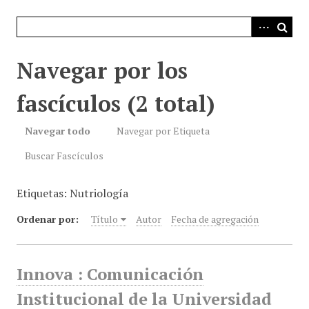
i
n
c
i
Navegar por los
p
a
fascículos (2 total)
l
Navegar todo
Navegar por Etiqueta
Buscar Fascículos
Etiquetas: Nutriología
Ordenar por:
Título
Autor
Fecha de agregación
Innova : Comunicación
Institucional de la Universidad