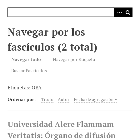
i
n
c
i
Navegar por los
p
a
fascículos (2 total)
l
Navegar todo
Navegar por Etiqueta
Buscar Fascículos
Etiquetas: OEA
Ordenar por:
Título
Autor
Fecha de agregación
Universidad Alere Flammam
Veritatis: Órgano de difusión