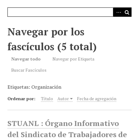
i
n
c
i
Navegar por los
p
a
fascículos (5 total)
l
Navegar todo
Navegar por Etiqueta
Buscar Fascículos
Etiquetas: Organización
Ordenar por:
Título
Autor
Fecha de agregación
STUANL : Órgano Informativo
del Sindicato de Trabajadores de