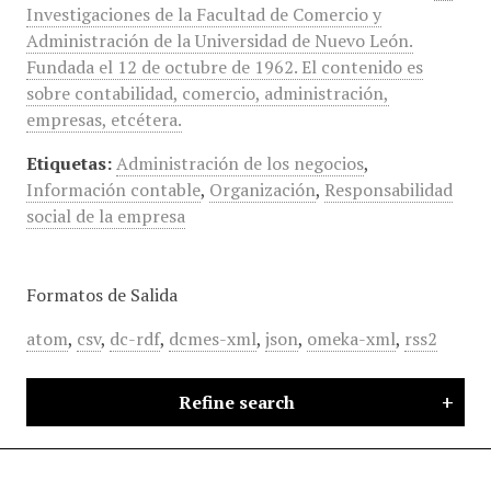
Investigaciones de la Facultad de Comercio y
Administración de la Universidad de Nuevo León.
Fundada el 12 de octubre de 1962. El contenido es
sobre contabilidad, comercio, administración,
empresas, etcétera.
Etiquetas:
Administración de los negocios
,
Información contable
,
Organización
,
Responsabilidad
social de la empresa
Formatos de Salida
atom
,
csv
,
dc-rdf
,
dcmes-xml
,
json
,
omeka-xml
,
rss2
Refine search