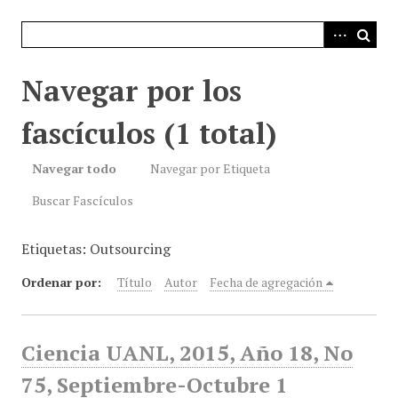
i
n
c
i
Navegar por los
p
a
fascículos (1 total)
l
Navegar todo
Navegar por Etiqueta
Buscar Fascículos
Etiquetas: Outsourcing
Ordenar por:
Título
Autor
Fecha de agregación
Ciencia UANL, 2015, Año 18, No
75, Septiembre-Octubre 1