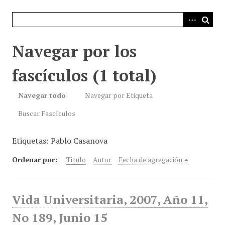
i
n
c
i
Navegar por los
p
a
fascículos (1 total)
l
Navegar todo
Navegar por Etiqueta
Buscar Fascículos
Etiquetas: Pablo Casanova
Ordenar por:
Título
Autor
Fecha de agregación
Vida Universitaria, 2007, Año 11,
No 189, Junio 15