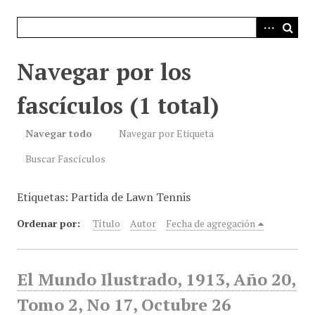
i
n
c
i
Navegar por los
p
a
fascículos (1 total)
l
Navegar todo
Navegar por Etiqueta
Buscar Fascículos
Etiquetas: Partida de Lawn Tennis
Ordenar por:
Título
Autor
Fecha de agregación
El Mundo Ilustrado, 1913, Año 20,
Tomo 2, No 17, Octubre 26