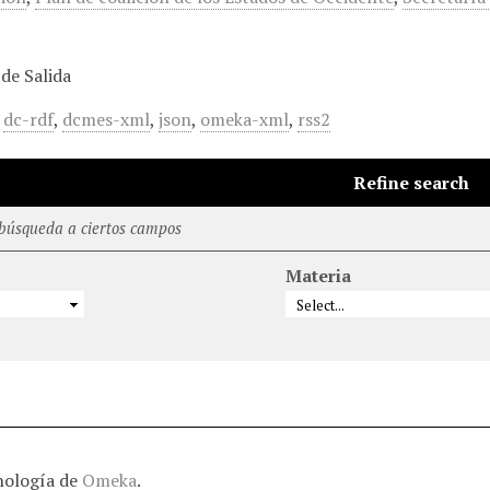
de Salida
,
dc-rdf
,
dcmes-xml
,
json
,
omeka-xml
,
rss2
Refine search
 búsqueda a ciertos campos
Materia
nología de
Omeka
.