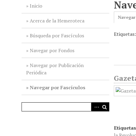
Nave
i
Inicio
n
Navegar
c
Acerca de la Hemeroteca
i
Etiquetas:
p
Búsqueda por Fascículos
a
l
Navegar por Fondos
Navegar por Publicación
Periódica
Gazet
Navegar por Fascículos
Etiquetas
la Revolu