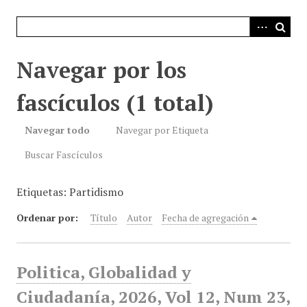
i
n
c
i
Navegar por los
p
a
fascículos (1 total)
l
Navegar todo
Navegar por Etiqueta
Buscar Fascículos
Etiquetas: Partidismo
Ordenar por:
Título
Autor
Fecha de agregación
Politica, Globalidad y
Ciudadanía, 2026, Vol 12, Num 23,