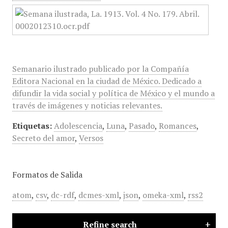
Semanario ilustrado publicado por la Compañía
Editora Nacional en la ciudad de México. Dedicado a
difundir la vida social y política de México y el mundo a
través de imágenes y noticias relevantes.
Etiquetas:
Adolescencia
,
Luna
,
Pasado
,
Romances
,
Secreto del amor
,
Versos
Formatos de Salida
atom
,
csv
,
dc-rdf
,
dcmes-xml
,
json
,
omeka-xml
,
rss2
Refine search