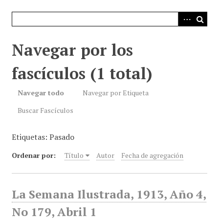
i
n
c
i
Navegar por los
p
a
fascículos (1 total)
l
Navegar todo
Navegar por Etiqueta
Buscar Fascículos
Etiquetas: Pasado
Ordenar por:
Título
Autor
Fecha de agregación
La Semana Ilustrada, 1913, Año 4,
No 179, Abril 1