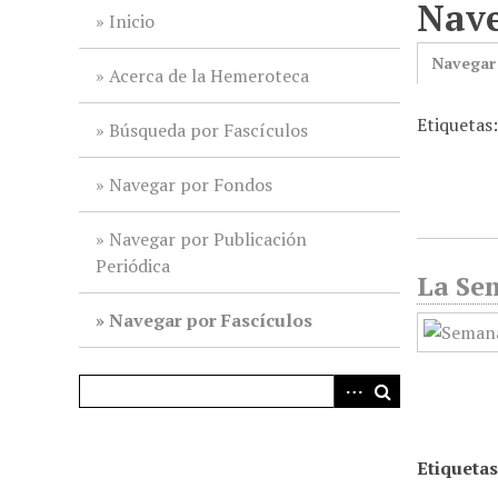
Nave
i
Inicio
n
Navegar
c
Acerca de la Hemeroteca
i
Etiquetas
p
Búsqueda por Fascículos
a
l
Navegar por Fondos
Navegar por Publicación
Periódica
La Sem
Navegar por Fascículos
Etiquetas