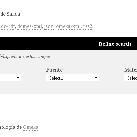
de Salida
,
dc-rdf
,
dcmes-xml
,
json
,
omeka-xml
,
rss2
Refine search
 búsqueda a ciertos campos
Fuente
Mate
nología de
Omeka
.