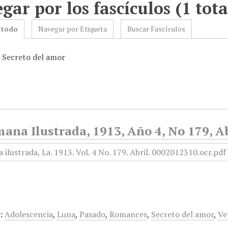
gar por los fascículos (1 tota
 todo
Navegar por Etiqueta
Buscar Fascículos
: Secreto del amor
ana Ilustrada, 1913, Año 4, No 179, Ab
:
Adolescencia
,
Luna
,
Pasado
,
Romances
,
Secreto del amor
,
Ve