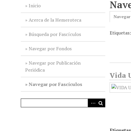
Nave
i
Inicio
n
Navegar
c
Acerca de la Hemeroteca
i
Etiquetas:
p
Búsqueda por Fascículos
a
l
Navegar por Fondos
Navegar por Publicación
Periódica
Vida U
Navegar por Fascículos
Etiquetas