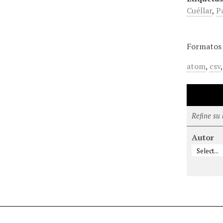
Cuéllar
,
P
Formatos 
atom
,
csv
Refine su
Autor