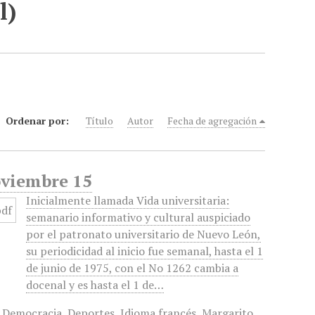
l)
Ordenar por:
Título
Autor
Fecha de agregación
oviembre 15
Inicialmente llamada Vida universitaria:
semanario informativo y cultural auspiciado
por el patronato universitario de Nuevo León,
su periodicidad al inicio fue semanal, hasta el 1
de junio de 1975, con el No 1262 cambia a
docenal y es hasta el 1 de…
,
Democracia
,
Deportes
,
Idioma francés
,
Margarito