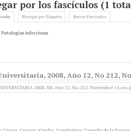
gar por los fascículos (1 tota
 todo
Navegar por Etiqueta
Buscar Fascículos
 Patologías infecciosas
niversitaria, 2008, Año 12, No 212, N
:
Cáncer
,
Carmen Alardín
,
Cuauhtémoc Zamudio de la Fuente