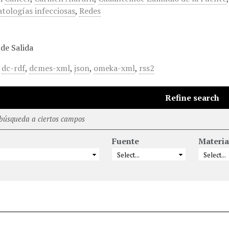
atologías infecciosas
,
Redes
de Salida
,
dc-rdf
,
dcmes-xml
,
json
,
omeka-xml
,
rss2
Refine search
 búsqueda a ciertos campos
Fuente
Materia