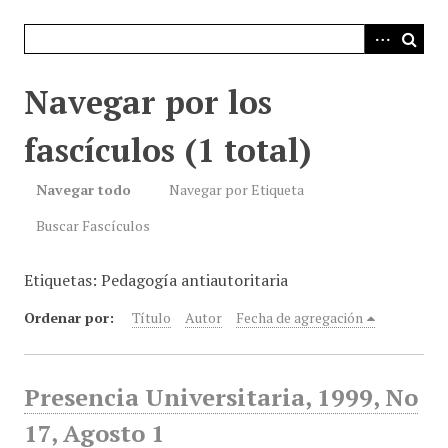
i
n
c
i
Navegar por los
p
a
fascículos (1 total)
l
Navegar todo
Navegar por Etiqueta
Buscar Fascículos
Etiquetas: Pedagogía antiautoritaria
Ordenar por:
Título
Autor
Fecha de agregación
Presencia Universitaria, 1999, No
17, Agosto 1