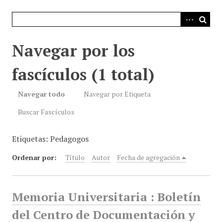
i
n
c
i
Navegar por los
p
a
fascículos (1 total)
l
Navegar todo
Navegar por Etiqueta
Buscar Fascículos
Etiquetas: Pedagogos
Ordenar por:
Título
Autor
Fecha de agregación
Memoria Universitaria : Boletín
del Centro de Documentación y