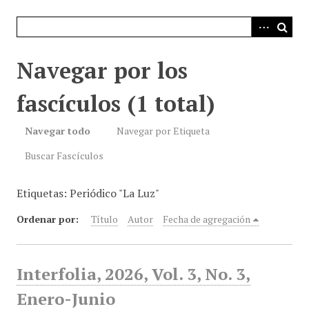
i
n
c
i
Navegar por los
p
a
fascículos (1 total)
l
Navegar todo
Navegar por Etiqueta
Buscar Fascículos
Etiquetas: Periódico "La Luz"
Ordenar por:
Título
Autor
Fecha de agregación
Interfolia, 2026, Vol. 3, No. 3,
Enero-Junio