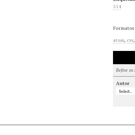
514
Formatos 
atom
,
csv
Refine su
Autor