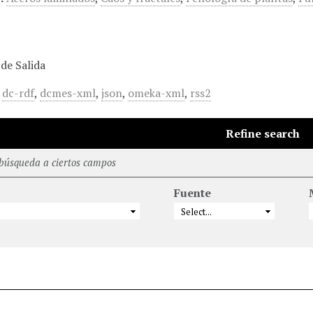
de Salida
,
dc-rdf
,
dcmes-xml
,
json
,
omeka-xml
,
rss2
Refine search
 búsqueda a ciertos campos
Fuente