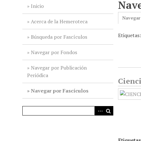
Nave
i
Inicio
n
Navegar
c
Acerca de la Hemeroteca
i
Etiquetas
p
Búsqueda por Fascículos
a
l
Navegar por Fondos
Navegar por Publicación
Periódica
Cienci
Navegar por Fascículos
Etiquetas