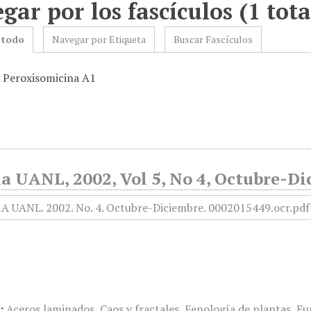
gar por los fascículos (1 tota
 todo
Navegar por Etiqueta
Buscar Fascículos
: Peroxisomicina A1
a UANL, 2002, Vol 5, No 4, Octubre-Di
:
Aceros laminados
,
Caos y fractales
,
Fenología de plantas
,
Fu