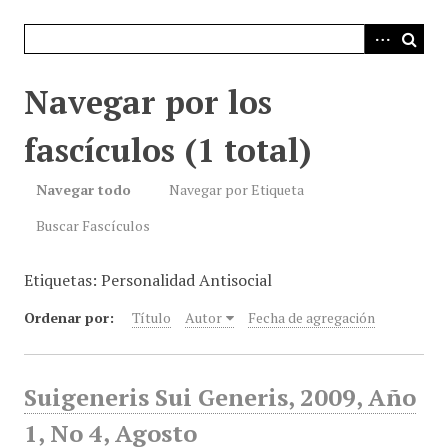
i
n
c
i
Navegar por los
p
a
fascículos (1 total)
l
Navegar todo
Navegar por Etiqueta
Buscar Fascículos
Etiquetas: Personalidad Antisocial
Ordenar por:
Título
Autor
Fecha de agregación
Suigeneris Sui Generis, 2009, Año
1, No 4, Agosto