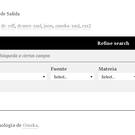
de Salida
,
dc-rdf
,
dcmes-xml
,
json
,
omeka-xml
,
rss2
Refine search
 búsqueda a ciertos campos
Fuente
Materia
nología de
Omeka
.