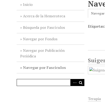
Nave
i
Inicio
n
Navegar
c
Acerca de la Hemeroteca
i
Etiquetas
p
Búsqueda por Fascículos
a
l
Navegar por Fondos
Navegar por Publicación
Periódica
Suigen
Navegar por Fascículos
Terapia