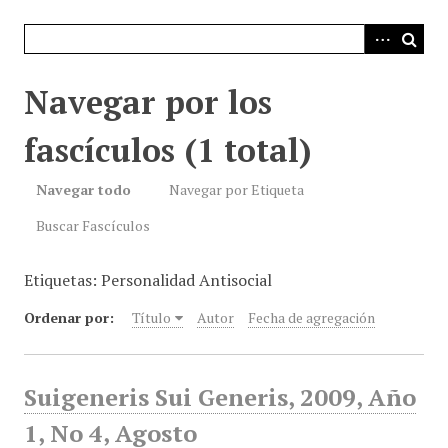
i
n
c
i
Navegar por los
p
a
fascículos (1 total)
l
Navegar todo
Navegar por Etiqueta
Buscar Fascículos
Etiquetas: Personalidad Antisocial
Ordenar por:
Título
Autor
Fecha de agregación
Suigeneris Sui Generis, 2009, Año
1, No 4, Agosto