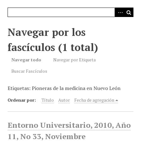
i
n
c
i
Navegar por los
p
a
fascículos (1 total)
l
Navegar todo
Navegar por Etiqueta
Buscar Fascículos
Etiquetas: Pioneras de la medicina en Nuevo León
Ordenar por:
Título
Autor
Fecha de agregación
Entorno Universitario, 2010, Año
11, No 33, Noviembre