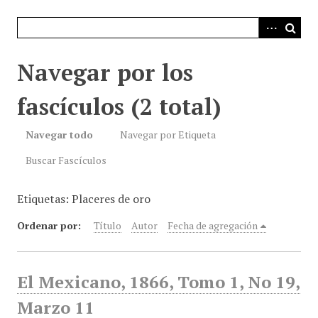
i
n
c
i
Navegar por los
p
a
fascículos (2 total)
l
Navegar todo
Navegar por Etiqueta
Buscar Fascículos
Etiquetas: Placeres de oro
Ordenar por:
Título
Autor
Fecha de agregación
El Mexicano, 1866, Tomo 1, No 19,
Marzo 11