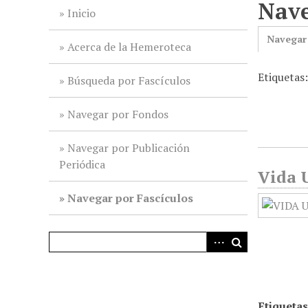
Nave
i
Inicio
n
Navegar
c
Acerca de la Hemeroteca
i
Etiquetas:
p
Búsqueda por Fascículos
a
l
Navegar por Fondos
Navegar por Publicación
Periódica
Vida U
Navegar por Fascículos
Etiquetas