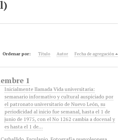
l)
Ordenar por:
Título
Autor
Fecha de agregación
ciembre 1
Inicialmente llamada Vida universitaria:
semanario informativo y cultural auspiciado por
el patronato universitario de Nuevo León, su
periodicidad al inicio fue semanal, hasta el 1 de
junio de 1975, con el No 1262 cambia a docenal y
es hasta el 1 de…
 Carballido
,
Esculapio
,
Fotografía nuevoleonesa
,