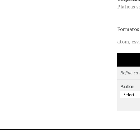
Platicas s
Formatos 
atom
,
csv
Refine su
Autor