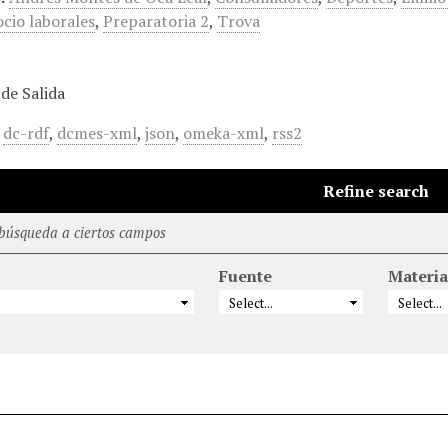
ocio laborales
,
Preparatoria 2
,
Trova
de Salida
,
dc-rdf
,
dcmes-xml
,
json
,
omeka-xml
,
rss2
Refine search
 búsqueda a ciertos campos
Fuente
Materia