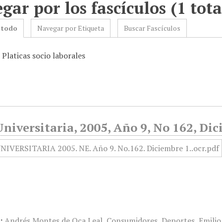
gar por los fascículos (1 tota
 todo
Navegar por Etiqueta
Buscar Fascículos
 Platicas socio laborales
niversitaria, 2005, Año 9, No 162, Di
:
Andrés Montes de Oca Leal
,
Consumidores
,
Deportes
,
Emilio