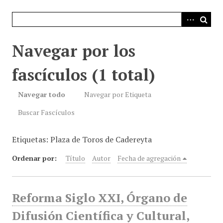
i
n
c
i
Navegar por los
p
a
fascículos (1 total)
l
Navegar todo
Navegar por Etiqueta
Buscar Fascículos
Etiquetas: Plaza de Toros de Cadereyta
Ordenar por:
Título
Autor
Fecha de agregación
Reforma Siglo XXI, Órgano de
Difusión Científica y Cultural,