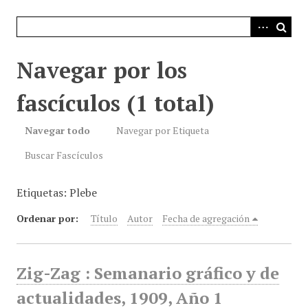
i
n
c
i
Navegar por los
p
a
fascículos (1 total)
l
Navegar todo
Navegar por Etiqueta
Buscar Fascículos
Etiquetas: Plebe
Ordenar por:
Título
Autor
Fecha de agregación
Zig-Zag : Semanario gráfico y de
actualidades, 1909, Año 1