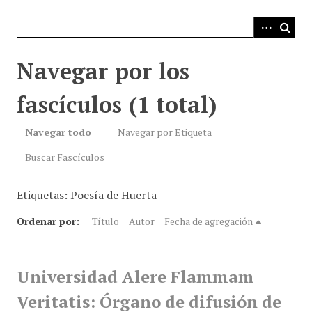
i
n
c
i
Navegar por los
p
a
fascículos (1 total)
l
Navegar todo
Navegar por Etiqueta
Buscar Fascículos
Etiquetas: Poesía de Huerta
Ordenar por:
Título
Autor
Fecha de agregación
Universidad Alere Flammam
Veritatis: Órgano de difusión de