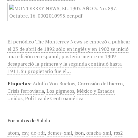
El periódico The Monterrey News se empezó a publicar
el 23 de abril de 1892 sólo en inglés y en 1902 se inició
una edición en español; posteriormente en 1909
desapareció la primera y la segunda continuó hasta
1911. Su propietario fue el…
Etiquetas:
Adolfo Von Buelow
,
Corrosión del hierro
,
Crisis ferroviaria
,
Los pigmeos
,
México y Estados
Unidos
,
Política de Centroamérica
Formatos de Salida
atom
,
csv
,
dc-rdf
,
dcmes-xml
,
json
,
omeka-xml
,
rss2