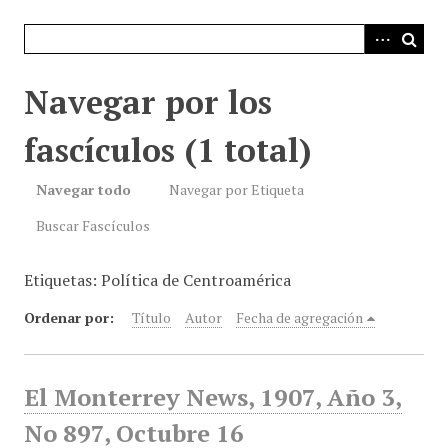
i
n
c
i
Navegar por los
p
a
fascículos (1 total)
l
Navegar todo
Navegar por Etiqueta
Buscar Fascículos
Etiquetas: Política de Centroamérica
Ordenar por:
Título
Autor
Fecha de agregación
El Monterrey News, 1907, Año 3,
No 897, Octubre 16