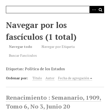
i
n
c
i
Navegar por los
p
a
fascículos (1 total)
l
Navegar todo
Navegar por Etiqueta
Buscar Fascículos
Etiquetas: Política de los Estados
Ordenar por:
Título
Autor
Fecha de agregación
Renacimiento : Semanario, 1909,
Tomo 6, No 3, Junio 20