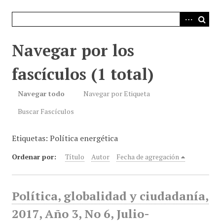
i
n
c
i
Navegar por los
p
a
fascículos (1 total)
l
Navegar todo
Navegar por Etiqueta
Buscar Fascículos
Etiquetas: Política energética
Ordenar por:
Título
Autor
Fecha de agregación
Política, globalidad y ciudadanía,
2017, Año 3, No 6, Julio-