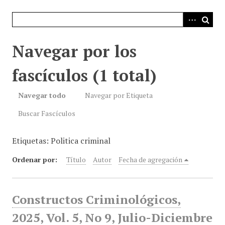
i
n
c
i
Navegar por los
p
a
fascículos (1 total)
l
Navegar todo
Navegar por Etiqueta
Buscar Fascículos
Etiquetas: Politica criminal
Ordenar por:
Título
Autor
Fecha de agregación
Constructos Criminológicos,
2025, Vol. 5, No 9, Julio-Diciembre