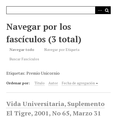
i
n
c
i
Navegar por los
p
a
fascículos (3 total)
l
Navegar todo
Navegar por Etiqueta
Buscar Fascículos
Etiquetas: Premio Unicornio
Ordenar por:
Título
Autor
Fecha de agregación
Vida Universitaria, Suplemento
El Tigre, 2001, No 65, Marzo 31