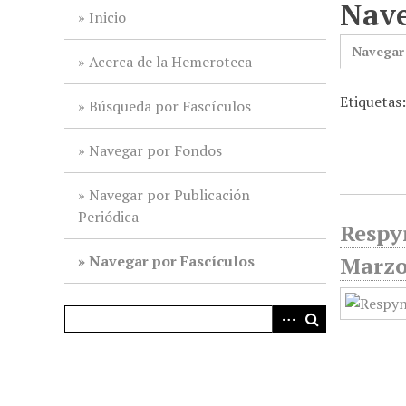
Nave
i
Inicio
n
Navegar
c
Acerca de la Hemeroteca
i
Etiquetas
p
Búsqueda por Fascículos
a
l
Navegar por Fondos
Navegar por Publicación
Periódica
Respyn
Navegar por Fascículos
Marz