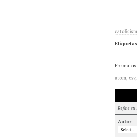
catolicis
Etiquetas
Formatos 
atom
,
csv
Refine su
Autor