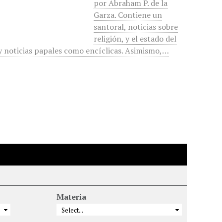
por Abraham P. de la
Garza. Contiene un
santoral, noticias sobre
religión, y el estado del
 y noticias papales como encíclicas. Asimismo,…
Materia