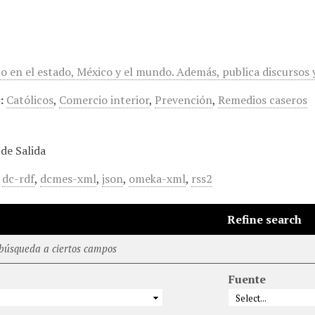
mo en el estado, México y el mundo. Además, publica discursos
:
Católicos
,
Comercio interior
,
Prevención
,
Remedios caseros
de Salida
,
dc-rdf
,
dcmes-xml
,
json
,
omeka-xml
,
rss2
Refine search
 búsqueda a ciertos campos
Fuente