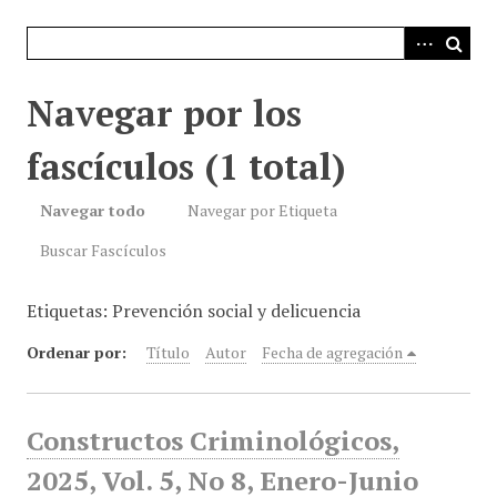
i
n
c
i
Navegar por los
p
a
fascículos (1 total)
l
Navegar todo
Navegar por Etiqueta
Buscar Fascículos
Etiquetas: Prevención social y delicuencia
Ordenar por:
Título
Autor
Fecha de agregación
Constructos Criminológicos,
2025, Vol. 5, No 8, Enero-Junio