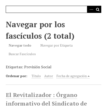
i
n
c
i
Navegar por los
p
a
fascículos (2 total)
l
Navegar todo
Navegar por Etiqueta
Buscar Fascículos
Etiquetas: Previsión Social
Ordenar por:
Título
Autor
Fecha de agregación
El Revitalizador : Órgano
informativo del Sindicato de