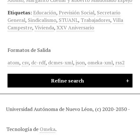
Alonso, Margarito Cuéllar y Roberto Maldonado Espejo
Etiquetas:
Educación
,
Previsión Social
,
Secretario
General
,
Sindicalismo
,
STUANL
,
Trabajadores
,
Villa
Campestre
,
Vivienda
,
XXV Aniversario
Formatos de Salida
atom
,
csv
,
dc-rdf
,
dcmes-xml
,
json
,
omeka-xml
,
rss2
Refine search
Universidad Autónoma de Nuevo Léon, (c) 2020-2030 -
Tecnología de
Omeka
.